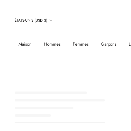
Aller
au
Pays/région
contenu
ÉTATS-UNIS (USD $)
Maison
Hommes
Femmes
Garçons
L
Maison