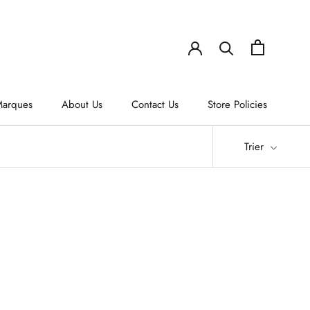
arques
About Us
Contact Us
Store Policies
arques
About Us
Contact Us
Trier